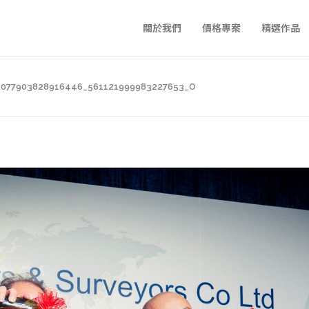
關於我們
價格專案
精選作品
1077903828916446_561121999983227653_O