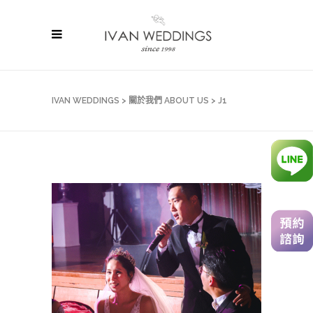
IVAN WEDDINGS
>
關於我們 ABOUT US
>
J1