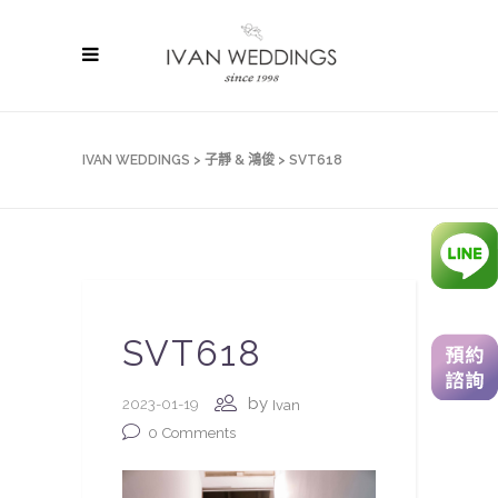
IVAN WEDDINGS
>
子靜 & 鴻俊
>
SVT618
SVT618
by
2023-01-19
Ivan
0
Comments