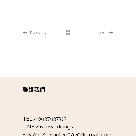
Previous
Next
聯絡我們
TEL / 0937937313
LINE / ivanweddings
ivanlee0930@gmail.com
E-MAIL /