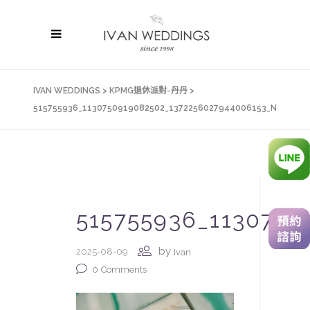
IVAN WEDDINGS
>
KPMG退休派對-丹丹
>
515755936_1130750919082502_1372256027944006153_N
515755936_1130750
by
2025-08-09
Ivan
0
Comments