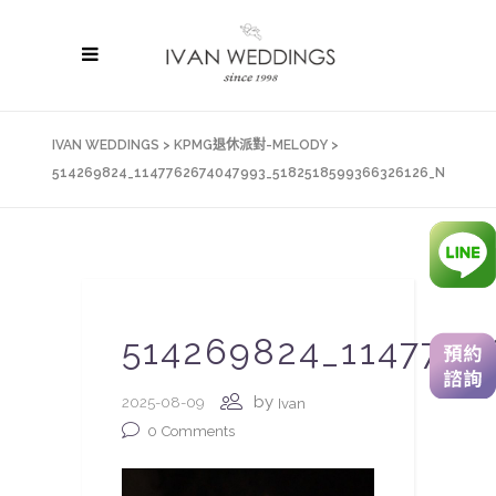
IVAN WEDDINGS
>
KPMG退休派對-MELODY
>
514269824_1147762674047993_5182518599366326126_N
514269824_114776
by
2025-08-09
Ivan
0
Comments