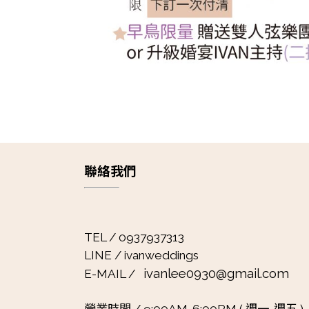
聯絡我們
TEL / 0937937313
LINE / ivanweddings
ivanlee0930@gmail.com
E-MAIL /