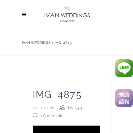
IVAN WEDDINGS
>
IMG_4875
IMG_4875
by
2020-07-28
Ivan
0
Comments