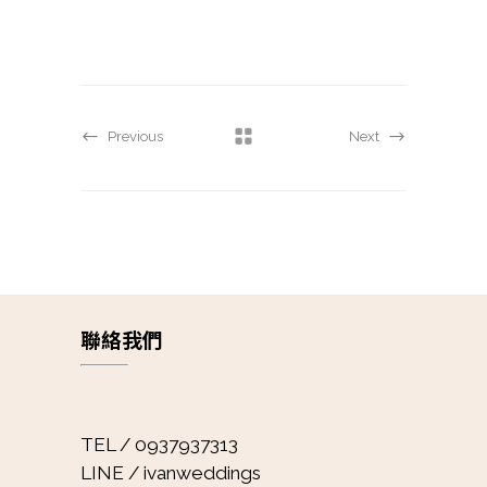
Previous
Next
聯絡我們
TEL / 0937937313
LINE / ivanweddings