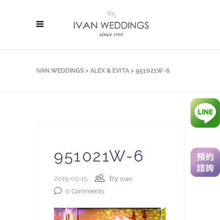
IVAN WEDDINGS
>
ALEX & EVITA
>
951021W-6
951021W-6
by
2019-05-15
Ivan
0
Comments