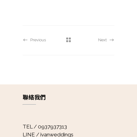
Previous
Next
聯絡我們
TEL / 0937937313
LINE / ivanweddings