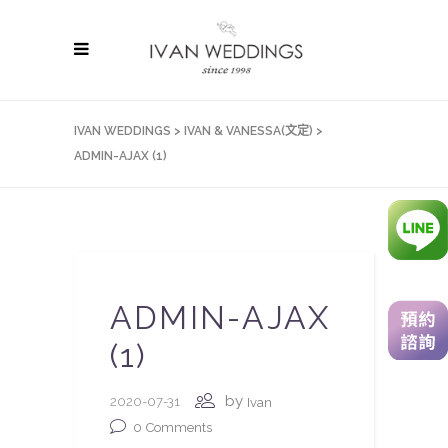
IVAN WEDDINGS
>
IVAN & VANESSA(文定)
>
ADMIN-AJAX (1)
ADMIN-AJAX
(1)
by
2020-07-31
Ivan
0
Comments