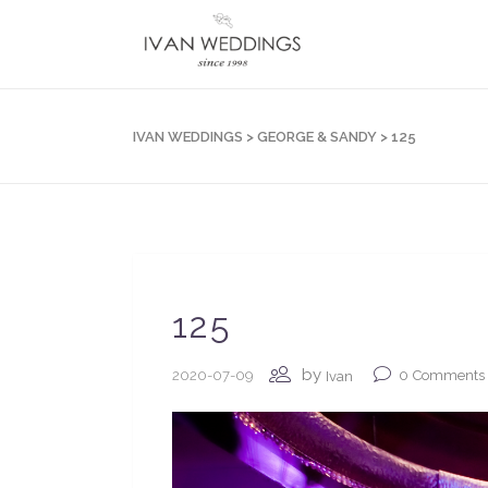
IVAN WEDDINGS
>
GEORGE & SANDY
>
125
125
by
2020-07-09
0
Comments
Ivan