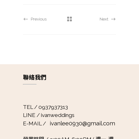
Previous
Next
聯絡我們
TEL / 0937937313
LINE / ivanweddings
ivanlee0930@gmail.com
E-MAIL /