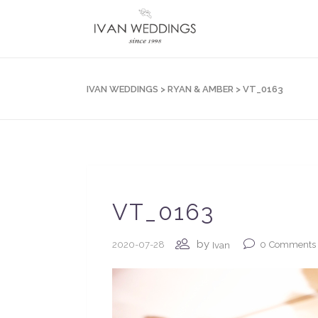
IVAN WEDDINGS
>
RYAN & AMBER
>
VT_0163
VT_0163
by
2020-07-28
0
Comments
Ivan