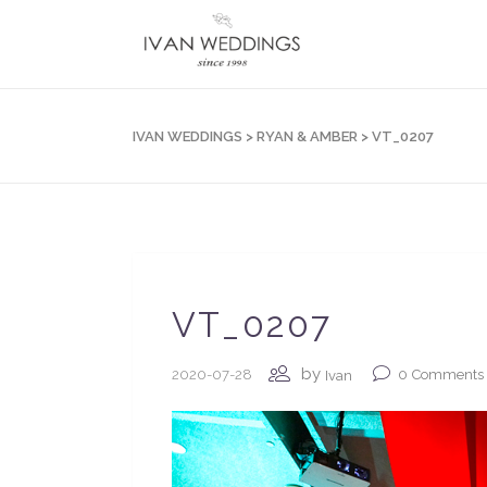
IVAN WEDDINGS
>
RYAN & AMBER
>
VT_0207
VT_0207
by
2020-07-28
0
Comments
Ivan