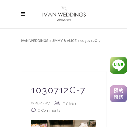
IVAN WEDDINGS
>
JIMMY & ALICE
>
1030712C-7
1030712C-7
by
2019-12-27
Ivan
0
Comments