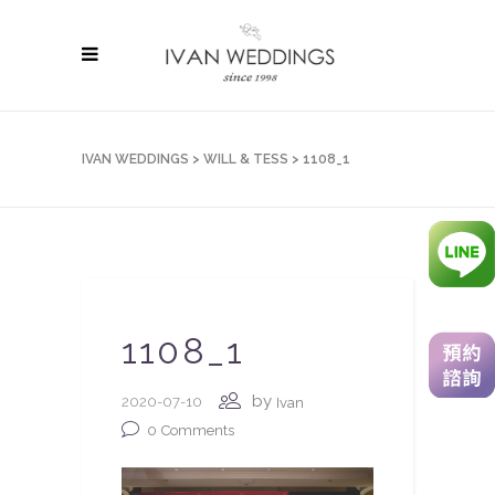
IVAN WEDDINGS
>
WILL & TESS
>
1108_1
1108_1
by
2020-07-10
Ivan
0
Comments