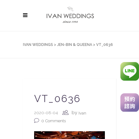
IVAN WEDDINGS
>
JEN-BIN & QUEENA
>
VT_0636
VT_0636
by
2020-08-04
Ivan
0
Comments