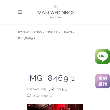
IVAN WEDDINGS
>
JOSEPH & SHAWN
>
IMG_8469 1
IMG_8469 1
by
2020-08-05
Ivan
0
Comments