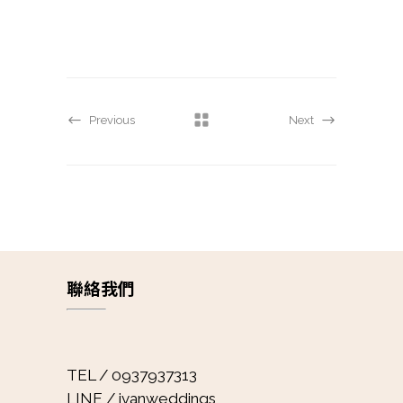
Previous
Next
聯絡我們
TEL / 0937937313
LINE / ivanweddings