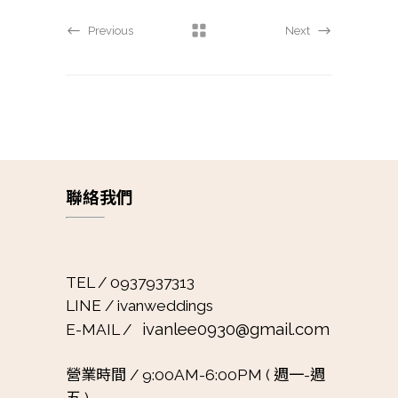
Previous
Next
聯絡我們
TEL / 0937937313
LINE / ivanweddings
ivanlee0930@gmail.com
E-MAIL /
營業時間 /
9:00AM-6:00PM ( 週一-週
五 )