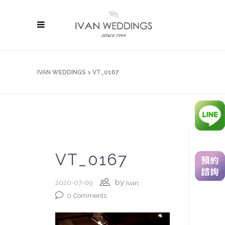
IVAN WEDDINGS
>
VT_0167
VT_0167
by
2020-07-09
Ivan
0
Comments