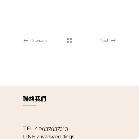
Previous
Next
聯絡我們
TEL / 0937937313
LINE / ivanweddings