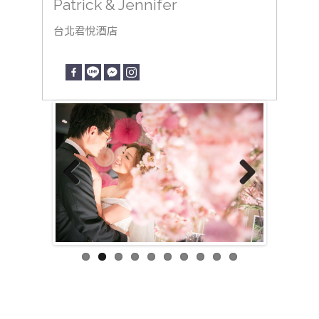
Patrick & Jennifer
台北君悅酒店
Previous
Next