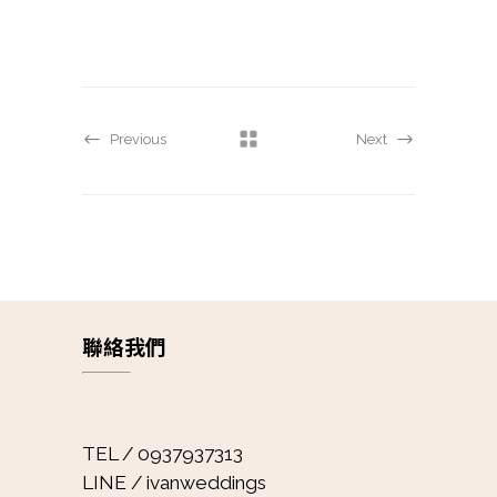
Previous
Next
聯絡我們
TEL / 0937937313
LINE / ivanweddings