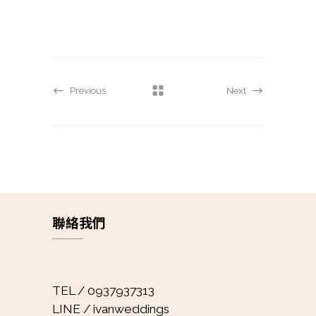
Previous
Next
聯絡我們
TEL / 0937937313
LINE / ivanweddings