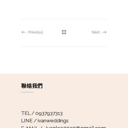
Previous
Next
聯絡我們
TEL / 0937937313
LINE / ivanweddings
ivanlee0930@gmail.com