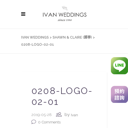
IVAN WEDDINGS
>
SHAWN & CLAIRE (歸寧)
>
0208-LOGO-02-01
0208-LOGO-
02-01
by
2019-05-28
Ivan
0
Comments