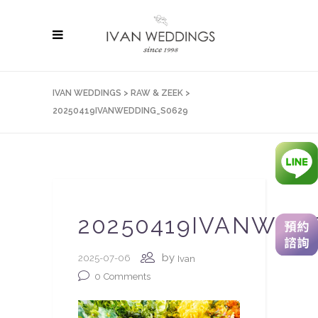
IVAN WEDDINGS
>
RAW & ZEEK
>
20250419IVANWEDDING_S0629
20250419IVANWED
by
2025-07-06
Ivan
0
Comments